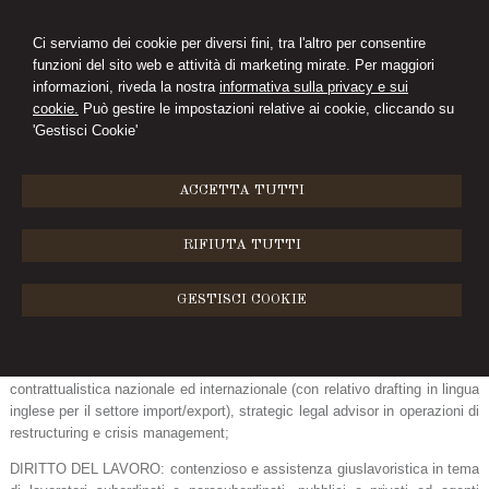
Ci serviamo dei cookie per diversi fini, tra l'altro per consentire
funzioni del sito web e attività di marketing mirate. Per maggiori
D'ANTONIO
informazioni, riveda la nostra
informativa sulla privacy e sui
cookie.
Può gestire le impostazioni relative ai cookie, cliccando su
STUDIO LEGALE
'Gestisci Cookie'
MENU
ACCETTA TUTTI
Attività
RIFIUTA TUTTI
Lo Studio esercita la propria attività di assistenza giudiziale ed
extragiudiziale e consulenza nei settori del:
GESTISCI COOKIE
DIRITTO COMMERCIALE E SOCIETARIO: contenzioso e consulenza
generale alle imprese; assistenza alle operazioni e iniziative di rilievo
legale e strategico delle imprese; redazione dei verbali del CDA;
contrattualistica nazionale ed internazionale (con relativo drafting in lingua
inglese per il settore import/export), strategic legal advisor in operazioni di
restructuring e crisis management;
DIRITTO DEL LAVORO: contenzioso e assistenza giuslavoristica in tema