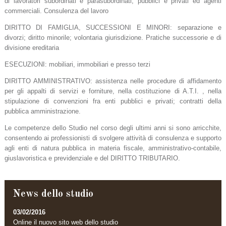
di lavoratori subordinati e parasubordinati, pubblici e privati ed agenti
commerciali. Consulenza del lavoro
DIRITTO DI FAMIGLIA, SUCCESSIONI E MINORI: separazione e
divorzi; diritto minorile; volontaria giurisdizione. Pratiche successorie e di
divisione ereditaria
ESECUZIONI: mobiliari, immobiliari e presso terzi
DIRITTO AMMINISTRATIVO: assistenza nelle procedure di affidamento
per gli appalti di servizi e forniture, nella costituzione di A.T.I. , nella
stipulazione di convenzioni fra enti pubblici e privati; contratti della
pubblica amministrazione.
Le competenze dello Studio nel corso degli ultimi anni si sono arricchite,
consentendo ai professionisti di svolgere attività di consulenza e supporto
agli enti di natura pubblica in materia fiscale, amministrativo-contabile,
giuslavoristica e previdenziale e del DIRITTO TRIBUTARIO.
News dello studio
03/02/2016
Online il nuovo sito web dello studio