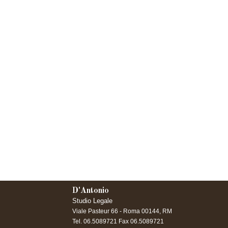
D'Antonio
Studio Legale
Viale Pasteur 66 -
Roma
00144
,
RM
Tel.
06.5089721
Fax
06.5089721