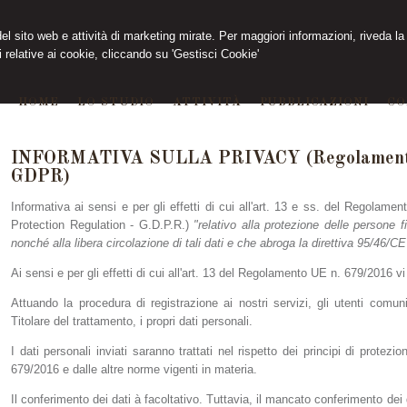
 del sito web e attività di marketing mirate. Per maggiori informazioni, riveda la
 relative ai cookie, cliccando su 'Gestisci Cookie'
HOME
LO STUDIO
ATTIVITÀ
PUBBLICAZIONI
CO
INFORMATIVA SULLA PRIVACY (Regolamento 
GDPR)
Informativa ai sensi e per gli effetti di cui all'art. 13 e ss. del Regolam
Protection Regulation - G.D.P.R.)
"relativo alla protezione delle persone f
nonché alla libera circolazione di tali dati e che abroga la direttiva 95/46/C
Ai sensi e per gli effetti di cui all'art. 13 del Regolamento UE n. 679/2016 
Attuando la procedura di registrazione ai nostri servizi, gli utenti comu
Titolare del trattamento, i propri dati personali.
I dati personali inviati saranno trattati nel rispetto dei principi di protez
679/2016 e dalle altre norme vigenti in materia.
Il conferimento dei dati à facoltativo. Tuttavia, il mancato conferimento dei d