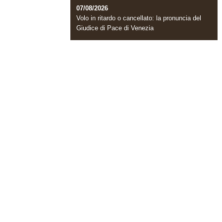
07/08/2026
Volo in ritardo o cancellato: la pronuncia del
Giudice di Pace di Venezia