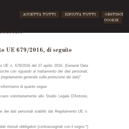
ACCETTA TUTTI
RIFIUTA TUTTI
GESTISCI
COOKIE
NTATTACI
UE 679/2016, di seguito
ento UE n. 679/2016 del 27 aprile 2016, (General Data
isiche con riguardo al trattamento dei dati personali,
E (regolamento generale sulla protezione dei dati)"
vi informiamo di quanto segue.
nicano volontariamente allo Studio Legale D'Antonio,
ione dei dati personali stabiliti dal Regolamento UE n.
ati ritenuti obbligatori (contrassegnati con il segno *)