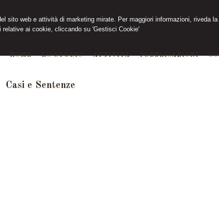
 del sito web e attività di marketing mirate. Per maggiori informazioni, riveda la
 relative ai cookie, cliccando su 'Gestisci Cookie'
HOME
LO STUDIO
ATTIVITÀ
PUBBLICAZIONI
CO
Casi e Sentenze