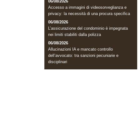
06/08/2026
Accesso a immagini di videosorveglianza e
privacy: la necessità di una procura specifica
06/08/2026
L’assicurazione del condominio è impegnata
nei limiti stabiliti dalla polizza
06/08/2026
Allucinazioni IA e mancato controllo
dell’avvocato: tra sanzioni pecuniarie e
disciplinari