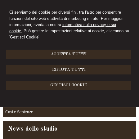
Ci serviamo dei cookie per diversi fini, tra l'altro per consentire
funzioni del sito web e attività di marketing mirate. Per maggiori
D'ANTONIO
informazioni, riveda la nostra
informativa sulla privacy e sui
cookie.
Può gestire le impostazioni relative ai cookie, cliccando su
STUDIO LEGALE
'Gestisci Cookie'
MENU
ACCETTA TUTTI
Articoli e Pareri
RIFIUTA TUTTI
GESTISCI COOKIE
Pubblicazioni
Articoli e Pareri
Casi e Sentenze
News dello studio