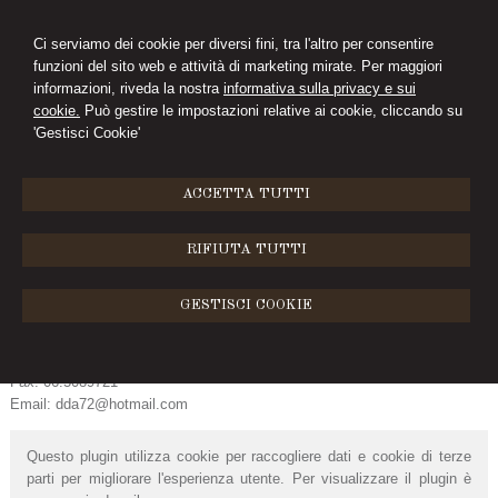
Ci serviamo dei cookie per diversi fini, tra l'altro per consentire
funzioni del sito web e attività di marketing mirate. Per maggiori
D'ANTONIO
informazioni, riveda la nostra
informativa sulla privacy e sui
cookie.
Può gestire le impostazioni relative ai cookie, cliccando su
STUDIO LEGALE
'Gestisci Cookie'
MENU
ACCETTA TUTTI
Contatti
RIFIUTA TUTTI
Studio Legale D'Antonio
Avv. Daniela D'Antonio
GESTISCI COOKIE
Viale Pasteur 66
00144 Roma, RM
Tel: 06.5089721
Fax: 06.5089721
Email: dda72@hotmail.com
Questo plugin utilizza cookie per raccogliere dati e cookie di terze
parti per migliorare l'esperienza utente. Per visualizzare il plugin è